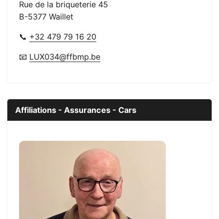
Rue de la briqueterie 45
B-5377 Waillet
📞
+32 479 79 16 20
📧
LUX034@ffbmp.be
Affiliations - Assurances - Cars